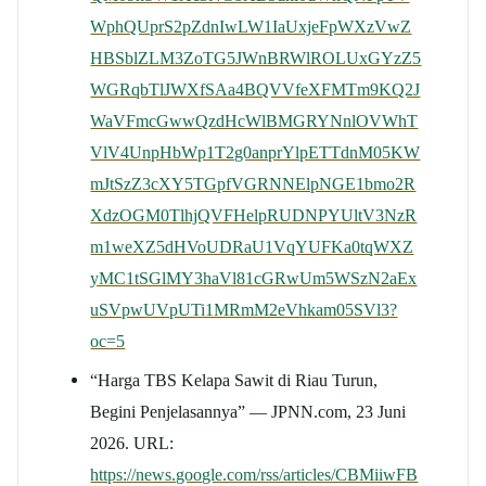
WphQUprS2pZdnIwLW1IaUxjeFpWXzVwZ
HBSblZLM3ZoTG5JWnBRWlROLUxGYzZ5
WGRqbTlJWXfSAa4BQVVfeXFMTm9KQ2J
WaVFmcGwwQzdHcWlBMGRYNnlOVWhT
VlV4UnpHbWp1T2g0anprYlpETTdnM05KW
mJtSzZ3cXY5TGpfVGRNNElpNGE1bmo2R
XdzOGM0TlhjQVFHelpRUDNPYUltV3NzR
m1weXZ5dHVoUDRaU1VqYUFKa0tqWXZ
yMC1tSGlMY3haVl81cGRwUm5WSzN2aEx
uSVpwUVpUTi1MRmM2eVhkam05SVl3?
oc=5
“Harga TBS Kelapa Sawit di Riau Turun,
Begini Penjelasannya” — JPNN.com, 23 Juni
2026. URL:
https://news.google.com/rss/articles/CBMiiwFB