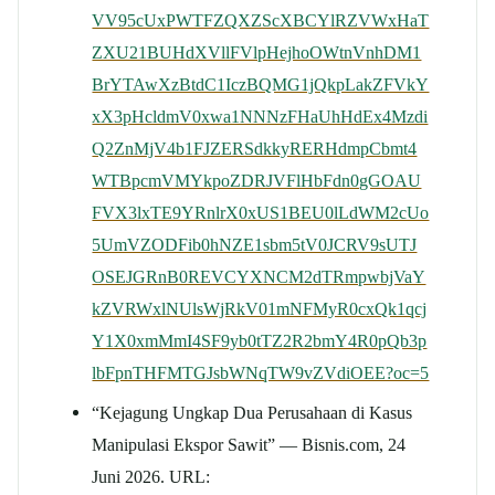
VV95cUxPWTFZQXZScXBCYlRZVWxHaT
ZXU21BUHdXVllFVlpHejhoOWtnVnhDM1
BrYTAwXzBtdC1IczBQMG1jQkpLakZFVkY
xX3pHcldmV0xwa1NNNzFHaUhHdEx4Mzdi
Q2ZnMjV4b1FJZERSdkkyRERHdmpCbmt4
WTBpcmVMYkpoZDRJVFlHbFdn0gGOAU
FVX3lxTE9YRnlrX0xUS1BEU0lLdWM2cUo
5UmVZODFib0hNZE1sbm5tV0JCRV9sUTJ
OSEJGRnB0REVCYXNCM2dTRmpwbjVaY
kZVRWxlNUlsWjRkV01mNFMyR0cxQk1qcj
Y1X0xmMmI4SF9yb0tTZ2R2bmY4R0pQb3p
lbFpnTHFMTGJsbWNqTW9vZVdiOEE?oc=5
“Kejagung Ungkap Dua Perusahaan di Kasus
Manipulasi Ekspor Sawit” — Bisnis.com, 24
Juni 2026. URL: