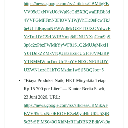
https://news.google.com/rss/articles/CBMitgFB
VV95cUxNVzU0cWpKeGd5X3QwaERBb3d
4VVFGMFFmN3FlOVY1WjVhTlc0eFcwTkJ
6eG1TdEpsanNFWWdMcGZFTDJXOVdwcF
YzTm1fVG9rLWJBYmp6dUNUNXpCcm9pS
3p6c2xPbzFWMkYyWF81S1Q2MUJqMkxH
Y01DdkZZMkVfQUEtaEZucU51cFJVM3RP
YTBMMWtmTmdUc19qYVNiZGNFUUJJY
UZWN1ozdC1hTGMzdm1wSjJ5QQ?oc=5
“Biaya Produksi Naik, HET Minyakita Tetap
Rp 15.700 per Liter” — Kantor Berita Sawit,
23 Juni 2026. URL:
https://news.google.com/rss/articles/CBMikAF
BVV95cUxNc0RROHRZek9yaHhtU0U5ZjB
5c25rSElMS040OXhlMzRHaDBKZEdkWk9n