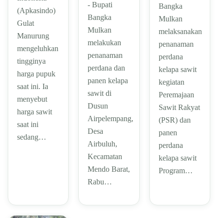
- Bupati
Bangka
(Apkasindo)
Bangka
Mulkan
Gulat
Mulkan
melaksanakan
Manurung
melakukan
penanaman
mengeluhkan
penanaman
perdana
tingginya
perdana dan
kelapa sawit
harga pupuk
panen kelapa
kegiatan
saat ini. Ia
sawit di
Peremajaan
menyebut
Dusun
Sawit Rakyat
harga sawit
Airpelempang,
(PSR) dan
saat ini
Desa
panen
sedang…
Airbuluh,
perdana
Kecamatan
kelapa sawit
Mendo Barat,
Program…
Rabu…