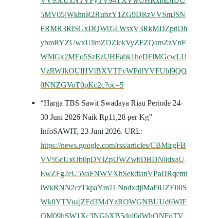
VV95cUxNTVFyTV94TXVwUHRxbEJIUU
5MV05jWkhnR2RubzY1ZG9DRzVVSmJSN
FRMR3RISGxDQW05LWsxV3RkMDZpdDh
ybmRYZUwxUllmZDZlekVyZFZQamZzVnF
WMGx2MEo5SzEzUHFabk1heDFlMGcwLU
VzRWJkOUlHVlBXVTFyWFdlYVFUbl9QQ
0NNZGVoT0pKc2c?oc=5
“Harga TBS Sawit Swadaya Riau Periode 24-
30 Juni 2026 Naik Rp11,28 per Kg” —
InfoSAWIT, 23 Juni 2026. URL:
https://news.google.com/rss/articles/CBMirgFB
VV95cUxOb0pDYlZpUWZwbDBDN0dxaU
EwZFg2eU5VaFNWVXhSekdtanVPaDRqemt
iWkRNN2czTkpaYm1LNndxdjlMal9UZE00S
Wk0YTVuajZFd3M4YzROWGNBUUd6WlF
QM09hSW1Xc3NGbXB5dnl0dWhQNFpTV