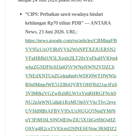
“CIPS: Perbaikan sawit swadaya hindari
kehilangan Rp70 triliun PDB” — ANTARA
News, 23 Juni 2026. URL:
https://news.google.com/rss/articles/CBMiqgFB
VV95cUxQYlR4VVh2WnNPTXZJUERSN2
VFaHBBd1N5LXpxb2lLT20xYnFkaHVIQm4
wbzZGSDF6c0J3ajQ5VWNpNWN2VDZCb
VNEdXNTUnZGektabmlyWDQ0WTJJWWls
R0s0MmpJWE51ZlRrQVRYOHFRd21qcjFuS
3VIM0kzVGZwRzhRLW1xYmRHRGFNck9
NU2pJaWNUallab1RxMU9pSVVkcTlvc2pye
UVHd9IBrAFBVV95cUxNUGQ5NndYMjN
uY3FiM1hLSjNQdE0wZlU5X1hGeHhQaHZ
OSVg4R2cxTV83cmJ2SlNESENmc3RfdDZ2