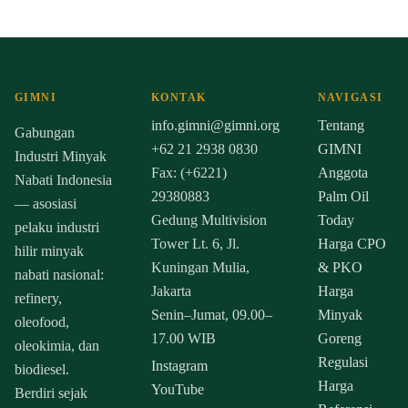
GIMNI
KONTAK
NAVIGASI
info.gimni@gimni.org
Tentang
Gabungan
+62 21 2938 0830
GIMNI
Industri Minyak
Fax: (+6221)
Anggota
Nabati Indonesia
29380883
Palm Oil
— asosiasi
Gedung Multivision
Today
pelaku industri
Tower Lt. 6, Jl.
Harga CPO
hilir minyak
Kuningan Mulia,
& PKO
nabati nasional:
Jakarta
Harga
refinery,
Senin–Jumat, 09.00–
Minyak
oleofood,
17.00 WIB
Goreng
oleokimia, dan
Regulasi
Instagram
biodiesel.
Harga
YouTube
Berdiri sejak