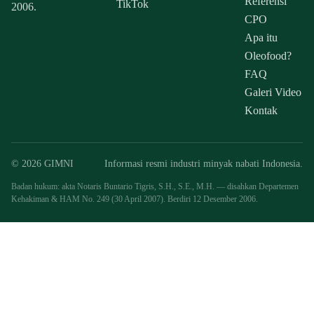
Referensi
TikTok
2006.
CPO
Apa itu
Oleofood?
FAQ
Galeri Video
Kontak
© 2026 GIMNI
Informasi resmi industri minyak nabati Indonesia.
Badan hukum: akta Notaris Buntario Tigris, S.H., S.E., M.H. — disahkan Departemen
Kehakiman & HAM No. 249 (30 April 2007). Berdiri 12 Desember 2006.