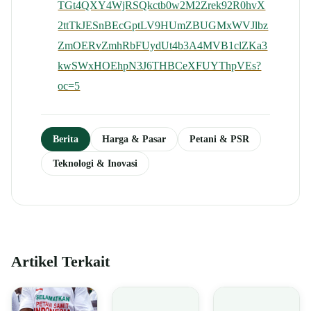
TGt4QXY4WjRSQkctb0w2M2Zrek92R0hvX
2ttTkJESnBEcGptLV9HUmZBUGMxWVJlbz
ZmOERvZmhRbFUydUt4b3A4MVB1clZKa3
kwSWxHOEhpN3J6THBCeXFUYThpVEs?
oc=5
Berita
Harga & Pasar
Petani & PSR
Teknologi & Inovasi
Artikel Terkait