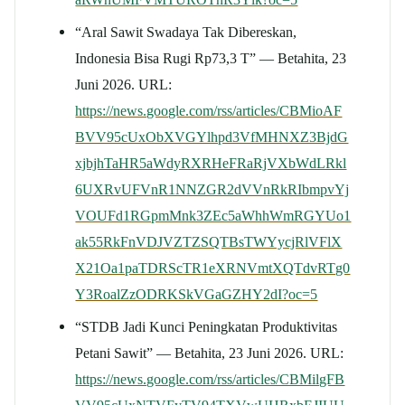
“Aral Sawit Swadaya Tak Dibereskan,
Indonesia Bisa Rugi Rp73,3 T” — Betahita, 23
Juni 2026. URL:
https://news.google.com/rss/articles/CBMioAF
BVV95cUxObXVGYlhpd3VfMHNXZ3BjdG
xjbjhTaHR5aWdyRXRHeFRaRjVXbWdLRkl
6UXRvUFVnR1NNZGR2dVVnRkRIbmpvYj
VOUFd1RGpmMnk3ZEc5aWhhWmRGYUo1
ak55RkFnVDJVZTZSQTBsTWYycjRlVFlX
X21Oa1paTDRScTR1eXRNVmtXQTdvRTg0
Y3RoalZzODRKSkVGaGZHY2dI?oc=5
“STDB Jadi Kunci Peningkatan Produktivitas
Petani Sawit” — Betahita, 23 Juni 2026. URL:
https://news.google.com/rss/articles/CBMilgFB