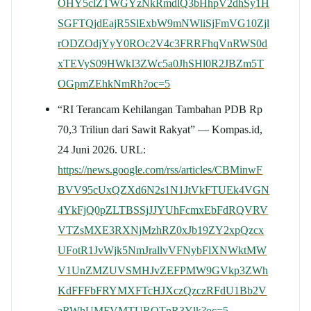
OHY5clZTWGYzNkRmdlQ3bHhpV2dhSy1H
SGFTQjdEajR5SlExbW9mNWliSjFmVG10Zjl
rODZOdjYyY0ROc2V4c3FRRFhqVnRWS0d
xTEVyS09HWkI3ZWc5a0JhSHl0R2JBZm5T
OGpmZEhkNmRh?oc=5
“RI Terancam Kehilangan Tambahan PDB Rp
70,3 Triliun dari Sawit Rakyat” — Kompas.id,
24 Juni 2026. URL:
https://news.google.com/rss/articles/CBMinwF
BVV95cUxQZXd6N2s1N1JtVkFTUEk4VGN
4YkFjQ0pZLTBSSjJJYUhFcmxEbFdRQVRV
VTZsMXE3RXNjMzhRZ0xJb19ZY2xpQzcx
UFotR1JvWjk5NmJrallvVFNybFlXNWktMW
V1UnZMZUVSMHJvZEFPMW9GVkp3ZWh
KdFFFbFRYMXFTcHJXczQzczRFdU1Bb2V
aRWhUMFVMTUROTnR3Ylk?oc=5