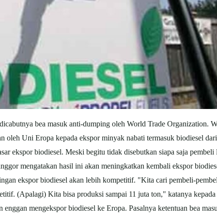
 dicabutnya bea masuk anti-dumping oleh World Trade Organization. 
 oleh Uni Eropa kepada ekspor minyak nabati termasuk biodiesel dar
sar ekspor biodiesel. Meski begitu tidak disebutkan siapa saja pembe
anggor mengatakan hasil ini akan meningkatkan kembali ekspor biodie
ingan ekspor biodiesel akan lebih kompetitif. "Kita cari pembeli-pem
petitif. (Apalagi) Kita bisa produksi sampai 11 juta ton," katanya ke
n enggan mengekspor biodiesel ke Eropa. Pasalnya ketentuan bea masuk