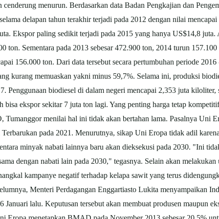
ran cenderung menurun. Berdasarkan data Badan Pengkajian dan Pen
 selama delapan tahun terakhir terjadi pada 2012 dengan nilai mencapai
a. Ekspor paling sedikit terjadi pada 2015 yang hanya US$14,8 juta.
00 ton. Sementara pada 2013 sebesar 472.900 ton, 2014 turun 157.100 
pai 156.000 ton. Dari data tersebut secara pertumbuhan periode 2016 
ang kurang memuaskan yakni minus 59,7%. Selama ini, produksi biodies
 Penggunaan biodiesel di dalam negeri mencapai 2,353 juta kiloliter, s
asih bisa ekspor sekitar 7 juta ton lagi. Yang penting harga tetap k
 Tumanggor menilai hal ini tidak akan bertahan lama. Pasalnya Uni 
i Terbarukan
pada 2021. Menurutnya, sikap Uni Eropa tidak adil kare
ntara minyak nabati lainnya baru akan dieksekusi pada 2030. "Ini tidak
 sama dengan nabati lain pada 2030," tegasnya. Selain akan melakuka
nangkal kampanye negatif terhadap kelapa
sawit
yang terus didengung
ebelumnya, Menteri Perdagangan Enggartiasto Lukita menyampaikan Ind
nuari lalu. Keputusan tersebut akan membuat produsen maupun eksp
ni Eropa menetapkan BMAD pada November 2013 sebesar 20,5% untuk 