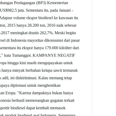
gembangan Perdagangan (BP3) Kementerian
 US$982,5 juta. Sementara itu, pada Januari -
 Adapun volume ekspor biodiesel ke kawasan itu
ton, 2015 hanya 28.200 ton, 2016 naik sebesar
-2017 meningkat drastis 262,7%. Meski begitu
el di Indonesia mayoritas dikonsumsi dari pasar
ementara itu ekspor hanya 179.000 kiloliter dari
ompetitif," kata Tumanggor. KAMPANYE NEGATIF
Eropa hingga kini masih mengupayakan untuk
na hanya minyak berbahan kelapa
sawit
termasuk
 adil, ini diskiriminasi. Kalau memang tetap
n upaya diplomasi untuk menghentikan
kan Eropa. "Karena dampaknya bukan hanya
onesia berhasil memenangkan gugatan terkait
ortir biodiesel dapat kembali memasok
produk biodiesel asal Indonesia. Sementara,