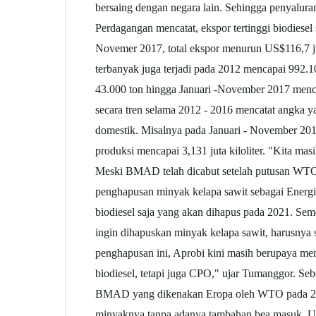
bersaing dengan negara lain. Sehingga penyalu
Perdagangan mencatat, ekspor tertinggi biodiesel
Novemer 2017, total ekspor menurun US$116,7 jut
terbanyak juga terjadi pada 2012 mencapai 992.1
43.000 ton hingga Januari -November 2017 menca
secara tren selama 2012 - 2016 mencatat angka y
domestik. Misalnya pada Januari - November 2017.
produksi mencapai 3,131 juta kiloliter. "Kita m
Meski BMAD telah dicabut setelah putusan WTO,
penghapusan minyak kelapa
sawit
sebagai
Energ
biodiesel saja yang akan dihapus pada 2021. Seme
ingin dihapuskan minyak kelapa sawit, harusnya
penghapusan ini, Aprobi kini masih berupaya me
biodiesel, tetapi juga CPO," ujar Tumanggor. S
BMAD yang dikenakan Eropa oleh WTO pada 26 Ja
minyaknya tanpa adanya tambahan bea masuk. U