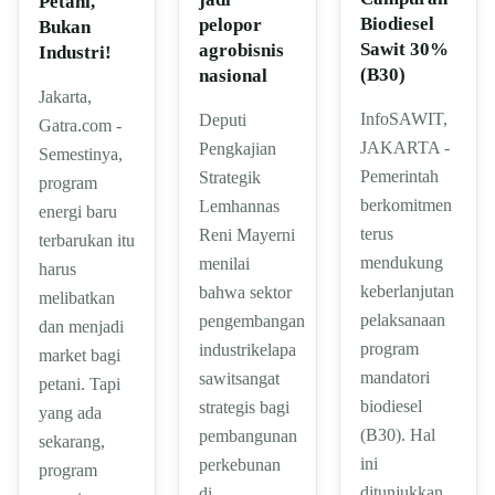
Petani,
Biodiesel
pelopor
Bukan
Sawit 30%
agrobisnis
Industri!
(B30)
nasional
Jakarta,
InfoSAWIT,
Deputi
Gatra.com -
JAKARTA -
Pengkajian
Semestinya,
Pemerintah
Strategik
program
berkomitmen
Lemhannas
energi baru
terus
Reni Mayerni
terbarukan itu
mendukung
menilai
harus
keberlanjutan
bahwa sektor
melibatkan
pelaksanaan
pengembangan
dan menjadi
program
industrikelapa
market bagi
mandatori
sawitsangat
petani. Tapi
biodiesel
strategis bagi
yang ada
(B30). Hal
pembangunan
sekarang,
ini
perkebunan
program
ditunjukkan
di