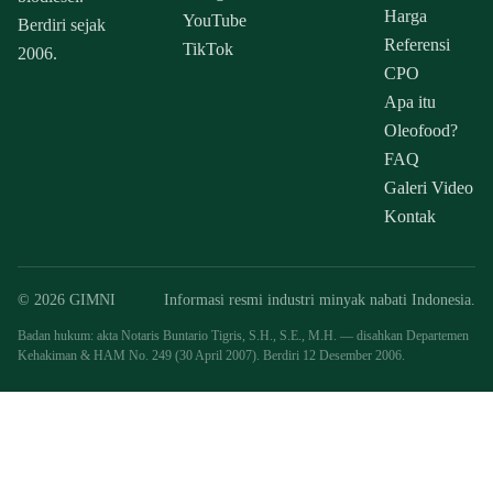
Harga
YouTube
Berdiri sejak
Referensi
TikTok
2006.
CPO
Apa itu
Oleofood?
FAQ
Galeri Video
Kontak
© 2026 GIMNI
Informasi resmi industri minyak nabati Indonesia.
Badan hukum: akta Notaris Buntario Tigris, S.H., S.E., M.H. — disahkan Departemen
Kehakiman & HAM No. 249 (30 April 2007). Berdiri 12 Desember 2006.