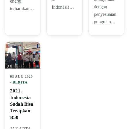
energi
dengan
Indonesia…
terbarukan…
penyesuaian
pungutan…
03 AUG 2020
·
BERITA
2021,
Indonesia
Sudah Bisa
Terapkan
B50
JAKARTA-