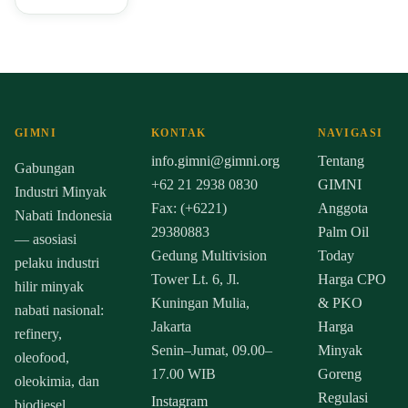
GIMNI
KONTAK
NAVIGASI
info.gimni@gimni.org
Tentang
Gabungan
+62 21 2938 0830
GIMNI
Industri Minyak
Fax: (+6221)
Anggota
Nabati Indonesia
29380883
Palm Oil
— asosiasi
Gedung Multivision
Today
pelaku industri
Tower Lt. 6, Jl.
Harga CPO
hilir minyak
Kuningan Mulia,
& PKO
nabati nasional:
Jakarta
Harga
refinery,
Senin–Jumat, 09.00–
Minyak
oleofood,
17.00 WIB
Goreng
oleokimia, dan
Regulasi
Instagram
biodiesel.