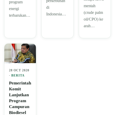
perkebunan
program
mentah
di
energi
(crude palm
Indonesia…
terbarukan…
oil/CPO) ke
arah…
28 OCT 2020
·
BERITA
Pemerintah
Komit
Lanjutkan
Program
Campuran
Biodiesel