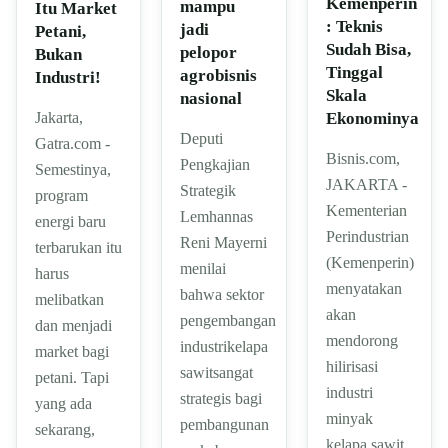
Kemenperin
mampu
Itu Market
: Teknis
jadi
Petani,
Sudah Bisa,
pelopor
Bukan
Tinggal
agrobisnis
Industri!
Skala
nasional
Ekonominya
Jakarta,
Deputi
Gatra.com -
Bisnis.com,
Pengkajian
Semestinya,
JAKARTA -
Strategik
program
Kementerian
Lemhannas
energi baru
Perindustrian
Reni Mayerni
terbarukan itu
(Kemenperin)
menilai
harus
menyatakan
bahwa sektor
melibatkan
akan
pengembangan
dan menjadi
mendorong
industrikelapa
market bagi
hilirisasi
sawitsangat
petani. Tapi
industri
strategis bagi
yang ada
minyak
pembangunan
sekarang,
kelapa sawit