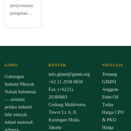
penyesuaian
pungutan…
GIMNI
KONTAK
NAVIGASI
info.gimni@gimni.org
Tentang
Gabungan
+62 21 2938 0830
GIMNI
Industri Minyak
Fax: (+6221)
Anggota
Nabati Indonesia
29380883
Palm Oil
— asosiasi
Gedung Multivision
Today
pelaku industri
Tower Lt. 6, Jl.
Harga CPO
hilir minyak
Kuningan Mulia,
& PKO
nabati nasional:
Jakarta
Harga
refinery,