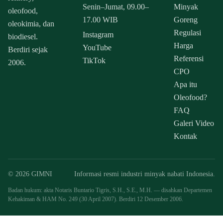
Senin–Jumat, 09.00–
Minyak
oleofood,
17.00 WIB
Goreng
oleokimia, dan
Regulasi
Instagram
biodiesel.
Harga
YouTube
Berdiri sejak
Referensi
TikTok
2006.
CPO
Apa itu
Oleofood?
FAQ
Galeri Video
Kontak
© 2026 GIMNI
Informasi resmi industri minyak nabati Indonesia.
Badan hukum: akta Notaris Buntario Tigris, S.H., S.E., M.H. — disahkan Departemen
Kehakiman & HAM No. 249 (30 April 2007). Berdiri 12 Desember 2006.