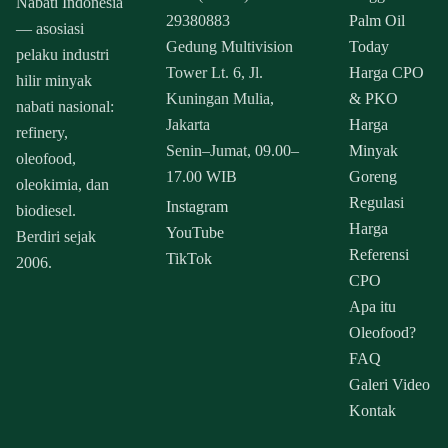
Nabati Indonesia
29380883
Palm Oil
— asosiasi
Gedung Multivision
Today
pelaku industri
Tower Lt. 6, Jl.
Harga CPO
hilir minyak
Kuningan Mulia,
& PKO
nabati nasional:
Jakarta
Harga
refinery,
Senin–Jumat, 09.00–
Minyak
oleofood,
17.00 WIB
Goreng
oleokimia, dan
Regulasi
Instagram
biodiesel.
Harga
YouTube
Berdiri sejak
Referensi
TikTok
2006.
CPO
Apa itu
Oleofood?
FAQ
Galeri Video
Kontak