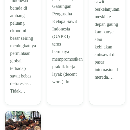
Indonesia
sawit
Gabungan
berada di
berkelanjutan,
Pengusaha
ambang
meski ke
Kelapa Sawit
peluang
depan gaung
Indonesia
ekonomi
kampanye
(GAPKI)
besar seiring
atau
terus
meningkatnya
kebijakan
berupaya
permintaan
antisawit di
mempromosikan
global
pasar
praktik kerja
terhadap
internasional
layak (decent
sawit bebas
mereda.…
work). Ini…
deforestasi.
Tidak…