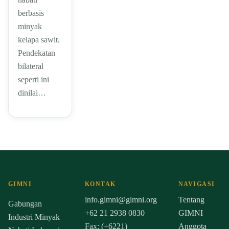
berbasis
minyak
kelapa sawit.
Pendekatan
bilateral
seperti ini
dinilai…
GIMNI
KONTAK
NAVIGASI
info.gimni@gimni.org
Tentang
Gabungan
+62 21 2938 0830
GIMNI
Industri Minyak
Fax: (+6221)
Anggota