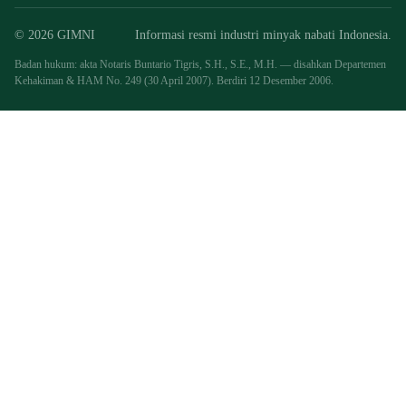
© 2026 GIMNI
Informasi resmi industri minyak nabati Indonesia.
Badan hukum: akta Notaris Buntario Tigris, S.H., S.E., M.H. — disahkan Departemen
Kehakiman & HAM No. 249 (30 April 2007). Berdiri 12 Desember 2006.