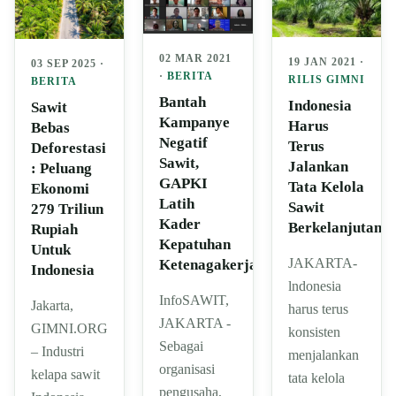
02 MAR 2021
19 JAN 2021 ·
03 SEP 2025 ·
·
BERITA
RILIS GIMNI
BERITA
Bantah
Indonesia
Sawit
Kampanye
Harus
Bebas
Negatif
Terus
Deforestasi
Sawit,
Jalankan
: Peluang
GAPKI
Tata Kelola
Ekonomi
Latih
Sawit
279 Triliun
Kader
Berkelanjutan
Rupiah
Kepatuhan
Untuk
JAKARTA-
Ketenagakerjaan
Indonesia
lndonesia
InfoSAWIT,
Jakarta,
harus terus
JAKARTA -
GIMNI.ORG
konsisten
Sebagai
– Industri
menjalankan
organisasi
kelapa sawit
tata kelola
pengusaha,