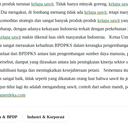
an produk turunan
kelapa sawit
. Tidak hanya minyak goreng,
kelapa saw
a. Dia mengakui, di Jombang memang tidak ada
kelapa sawit
, tetapi ma
komoditas strategis dan sangat banyak produk-produk
kelapa sawit
yang
rharap, dengan adanya kekayaan Indonesia terkait dengan perkebunan
kelapa sawit
makin dikenal luas oleh masyarakat Indonesia. Ketua Umu
ya sangat merasakan kehadiran BPDPKS dalam kerangka pengembanga
nfaat dari BPDPKS antara lain pengembangan sumber daya manusia, p
ersebut, dampat yang dirasakan antara lain peningkatan kinerja sektor 
abilisasi harga dan meningkatkan kesejahteraan petani. Sementara it
 sangat baik, tidak seperti yang dikatakan orang luar bahwa sawit itu 
un tidur lagi itu adalah mengandung sawit, contoh dari sabun mandi, p
amerdeka.com
n & BPDP
Industri & Korporasi