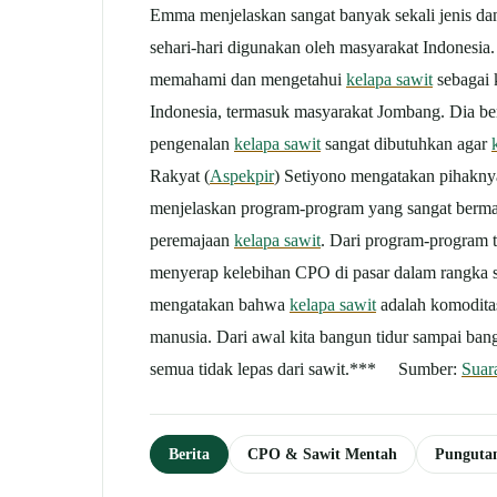
Emma menjelaskan sangat banyak sekali jenis d
sehari-hari digunakan oleh masyarakat Indonesi
memahami dan mengetahui
kelapa sawit
sebagai 
Indonesia, termasuk masyarakat Jombang. Dia be
pengenalan
kelapa sawit
sangat dibutuhkan agar
Rakyat (
Aspekpir
) Setiyono mengatakan pihakn
menjelaskan program-program yang sangat berma
peremajaan
kelapa sawit
. Dari program-program t
menyerap kelebihan CPO di pasar dalam rangka st
mengatakan bahwa
kelapa sawit
adalah komoditas
manusia. Dari awal kita bangun tidur sampai bang
semua tidak lepas dari sawit.*** Sumber:
Suar
Berita
CPO & Sawit Mentah
Punguta