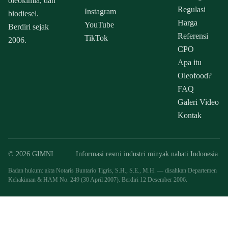
oleokimia, dan
Regulasi
Instagram
biodiesel.
Harga
YouTube
Berdiri sejak
Referensi
TikTok
2006.
CPO
Apa itu
Oleofood?
FAQ
Galeri Video
Kontak
© 2026 GIMNI
Informasi resmi industri minyak nabati Indonesia.
Badan hukum: akta Notaris Buntario Tigris, S.H., S.E., M.H. — disahkan Departemen
Kehakiman & HAM No. 249 (30 April 2007). Berdiri 12 Desember 2006.