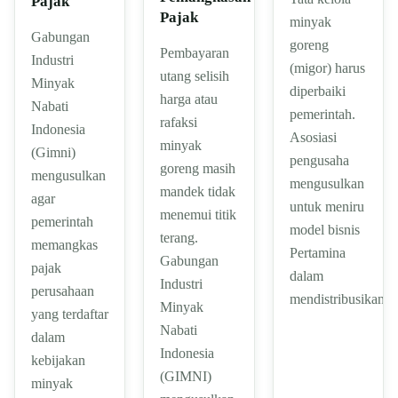
Pajak
Pajak
minyak
Gabungan
goreng
Pembayaran
Industri
(migor) harus
utang selisih
Minyak
diperbaiki
harga atau
Nabati
pemerintah.
rafaksi
Indonesia
Asosiasi
minyak
(Gimni)
pengusaha
goreng masih
mengusulkan
mengusulkan
mandek tidak
agar
untuk meniru
menemui titik
pemerintah
model bisnis
terang.
memangkas
Pertamina
Gabungan
pajak
dalam
Industri
perusahaan
mendistribusikan
Minyak
yang terdaftar
Nabati
dalam
Indonesia
kebijakan
(GIMNI)
minyak