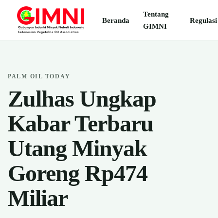
Tentang
Beranda
Regulasi
GIMNI
PALM OIL TODAY
Zulhas Ungkap
Kabar Terbaru
Utang Minyak
Goreng Rp474
Miliar