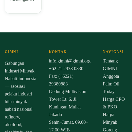
GIMNI
KONTAK
NAVIGASI
info.gimni@gimni.org
Tentang
Gabungan
+62 21 2938 0830
GIMNI
Industri Minyak
Fax: (+6221)
Anggota
Nabati Indonesia
29380883
Palm Oil
— asosiasi
Gedung Multivision
Today
pelaku industri
Tower Lt. 6, Jl.
Harga CPO
hilir minyak
Kuningan Mulia,
& PKO
nabati nasional:
Jakarta
Harga
refinery,
Senin–Jumat, 09.00–
Minyak
oleofood,
17.00 WIB
Goreng