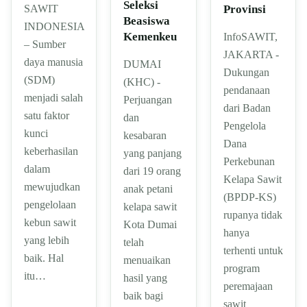
Seleksi
Provinsi
SAWIT
Beasiswa
INDONESIA
Kemenkeu
InfoSAWIT,
– Sumber
JAKARTA -
daya manusia
DUMAI
Dukungan
(SDM)
(KHC) -
pendanaan
menjadi salah
Perjuangan
dari Badan
satu faktor
dan
Pengelola
kunci
kesabaran
Dana
keberhasilan
yang panjang
Perkebunan
dalam
dari 19 orang
Kelapa Sawit
mewujudkan
anak petani
(BPDP-KS)
pengelolaan
kelapa sawit
rupanya tidak
kebun sawit
Kota Dumai
hanya
yang lebih
telah
terhenti untuk
baik. Hal
menuaikan
program
itu…
hasil yang
peremajaan
baik bagi
sawit