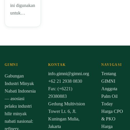
ini digunakan
untuk…
GIMNI
KONTAK
NAVIGASI
info.gimni@gimni.org
Tentang
Gabungan
+62 21 2938 0830
GIMNI
Industri Minyak
Fax: (+6221)
Anggota
Nabati Indonesia
29380883
Palm Oil
— asosiasi
Gedung Multivision
Today
pelaku industri
Tower Lt. 6, Jl.
Harga CPO
hilir minyak
Kuningan Mulia,
& PKO
nabati nasional:
Jakarta
Harga
refinery,