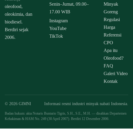
Senin–Jumat, 09.00–
Minyak
oleofood,
17.00 WIB
Goreng
oleokimia, dan
Regulasi
Instagram
biodiesel.
Harga
YouTube
Berdiri sejak
Referensi
TikTok
2006.
CPO
Apa itu
Oleofood?
FAQ
Galeri Video
Kontak
© 2026 GIMNI
Informasi resmi industri minyak nabati Indonesia.
Badan hukum: akta Notaris Buntario Tigris, S.H., S.E., M.H. — disahkan Departemen
Kehakiman & HAM No. 249 (30 April 2007). Berdiri 12 Desember 2006.