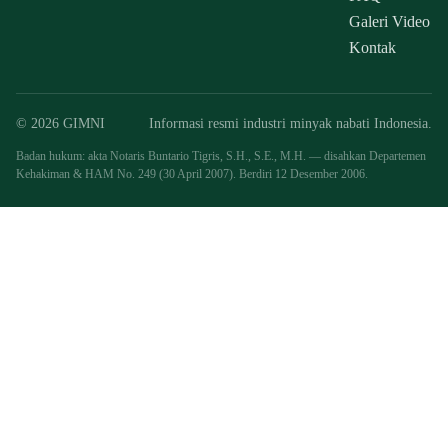
Galeri Video
Kontak
© 2026 GIMNI
Informasi resmi industri minyak nabati Indonesia.
Badan hukum: akta Notaris Buntario Tigris, S.H., S.E., M.H. — disahkan Departemen
Kehakiman & HAM No. 249 (30 April 2007). Berdiri 12 Desember 2006.