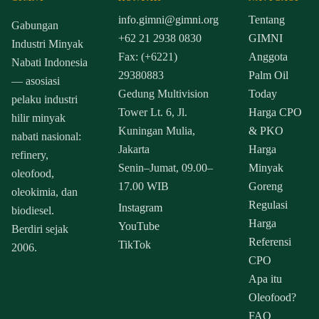
info.gimni@gimni.org
Tentang
Gabungan
+62 21 2938 0830
GIMNI
Industri Minyak
Fax: (+6221)
Anggota
Nabati Indonesia
29380883
Palm Oil
— asosiasi
Gedung Multivision
Today
pelaku industri
Tower Lt. 6, Jl.
Harga CPO
hilir minyak
Kuningan Mulia,
& PKO
nabati nasional:
Jakarta
Harga
refinery,
Senin–Jumat, 09.00–
Minyak
oleofood,
17.00 WIB
Goreng
oleokimia, dan
Regulasi
Instagram
biodiesel.
Harga
YouTube
Berdiri sejak
Referensi
TikTok
2006.
CPO
Apa itu
Oleofood?
FAQ