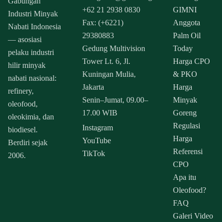
Gabungan
+62 21 2938 0830
GIMNI
Industri Minyak
Fax: (+6221)
Anggota
Nabati Indonesia
29380883
Palm Oil
— asosiasi
Gedung Multivision
Today
pelaku industri
Tower Lt. 6, Jl.
Harga CPO
hilir minyak
Kuningan Mulia,
& PKO
nabati nasional:
Jakarta
Harga
refinery,
Senin–Jumat, 09.00–
Minyak
oleofood,
17.00 WIB
Goreng
oleokimia, dan
Regulasi
Instagram
biodiesel.
Harga
YouTube
Berdiri sejak
Referensi
TikTok
2006.
CPO
Apa itu
Oleofood?
FAQ
Galeri Video