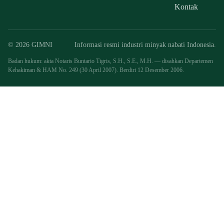
Kontak
© 2026 GIMNI
Informasi resmi industri minyak nabati Indonesia.
Badan hukum: akta Notaris Buntario Tigris, S.H., S.E., M.H. — disahkan Departemen
Kehakiman & HAM No. 249 (30 April 2007). Berdiri 12 Desember 2006.