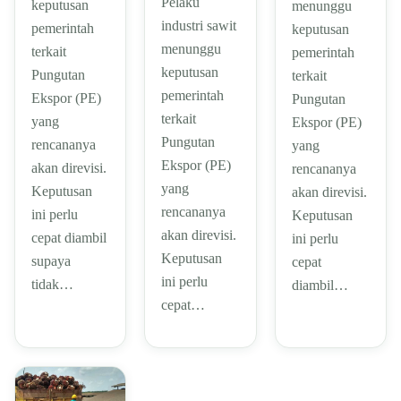
Pelaku
keputusan
menunggu
industri sawit
pemerintah
keputusan
menunggu
terkait
pemerintah
keputusan
Pungutan
terkait
pemerintah
Ekspor (PE)
Pungutan
terkait
yang
Ekspor (PE)
Pungutan
rencananya
yang
Ekspor (PE)
akan direvisi.
rencananya
yang
Keputusan
akan direvisi.
rencananya
ini perlu
Keputusan
akan direvisi.
cepat diambil
ini perlu
Keputusan
supaya
cepat
ini perlu
tidak…
diambil…
cepat…