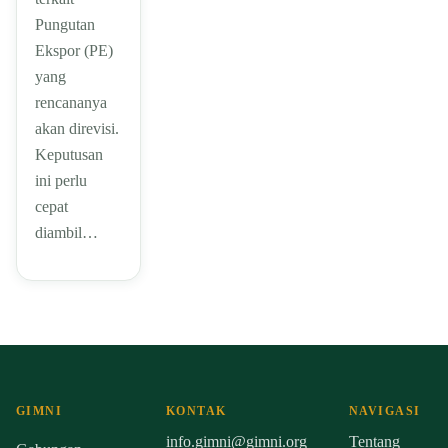
Pungutan
Ekspor (PE)
yang
rencananya
akan direvisi.
Keputusan
ini perlu
cepat
diambil…
GIMNI
KONTAK
NAVIGASI
info.gimni@gimni.org
Tentang