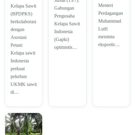
Jumat (13/7).
Menteri
Kelapa Sawit
Gabungan
Perdagangan
(BPDPKS)
Pengusaha
Muhammad
berkolaborasi
Kelapa Sawit
Lutfi
dengan
Indonesia
meminta
Asosiasi
(Gapki)
eksportir…
Petani
optimistis…
Kelapa sawit
Indonesia
perkuat
pekebun
UKMK sawit
di…