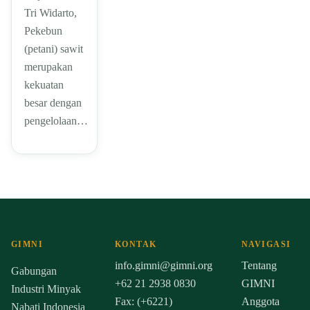
Tri Widarto,
Pekebun
(petani) sawit
merupakan
kekuatan
besar dengan
pengelolaan…
GIMNI
KONTAK
NAVIGASI
info.gimni@gimni.org
Tentang
Gabungan
+62 21 2938 0830
GIMNI
Industri Minyak
Fax: (+6221)
Anggota
Nabati Indonesia