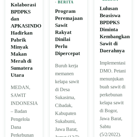
·
BERITA
Kolaborasi
Lulusan
Program
BPDPKS
Beasiswa
Peremajaan
dan
BPDPKS
Sawit
APKASINDO
Diminta
Rakyat
Hadirkan
Kembangkan
Dinilai
Pabrik
Sawit di
Perlu
Minyak
Daerahnya
Dipercepat
Makan
Merah di
Implementasi
Buruh kerja
Sumatera
DMO. Petani
memanen
Utara
menunjukan
kelapa sawit
buah sawit di
MEDAN,
di Desa
perkebunan
SAWIT
Sukasirna,
kelapa sawit
INDONESIA
Cibadak,
di Bogor,
– Badan
Kabupaten
Jawa Barat,
Pengelola
Sukabumi,
Sabtu
Dana
Jawa Barat,
(5/2/2022).
Perkebunan