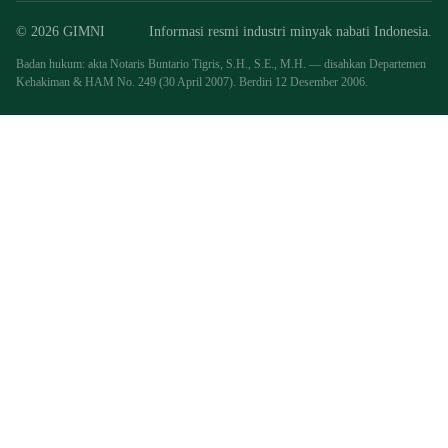
© 2026 GIMNI
Informasi resmi industri minyak nabati Indonesia.
Badan hukum: akta Notaris Buntario Tigris, S.H., S.E., M.H. — disahkan Departemen
Kehakiman & HAM No. 249 (30 April 2007). Berdiri 12 Desember 2006.