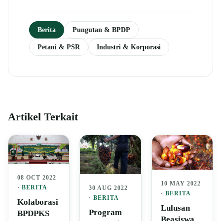
Berita
Pungutan & BPDP
Petani & PSR
Industri & Korporasi
Artikel Terkait
08 OCT 2022
10 MAY 2022
·
BERITA
30 AUG 2022
·
BERITA
·
BERITA
Kolaborasi
Lulusan
Program
BPDPKS
Beasiswa