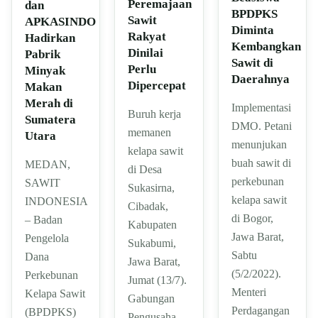
Peremajaan
dan
BPDPKS
Sawit
APKASINDO
Diminta
Rakyat
Hadirkan
Kembangkan
Dinilai
Pabrik
Sawit di
Perlu
Minyak
Daerahnya
Dipercepat
Makan
Merah di
Implementasi
Buruh kerja
Sumatera
DMO. Petani
memanen
Utara
menunjukan
kelapa sawit
buah sawit di
MEDAN,
di Desa
perkebunan
SAWIT
Sukasirna,
kelapa sawit
INDONESIA
Cibadak,
di Bogor,
– Badan
Kabupaten
Jawa Barat,
Pengelola
Sukabumi,
Sabtu
Dana
Jawa Barat,
(5/2/2022).
Perkebunan
Jumat (13/7).
Menteri
Kelapa Sawit
Gabungan
Perdagangan
(BPDPKS)
Pengusaha