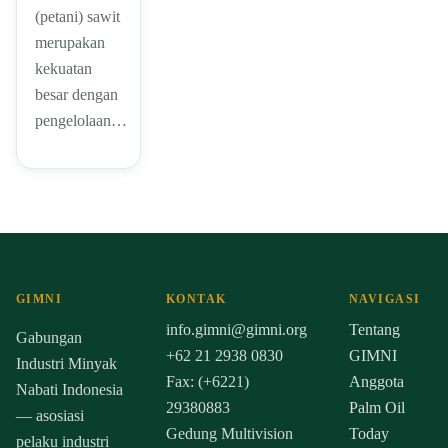
(petani) sawit
merupakan
kekuatan
besar dengan
pengelolaan…
GIMNI
KONTAK
NAVIGASI
info.gimni@gimni.org
Tentang
Gabungan
+62 21 2938 0830
GIMNI
Industri Minyak
Fax: (+6221)
Anggota
Nabati Indonesia
29380883
Palm Oil
— asosiasi
Gedung Multivision
Today
pelaku industri