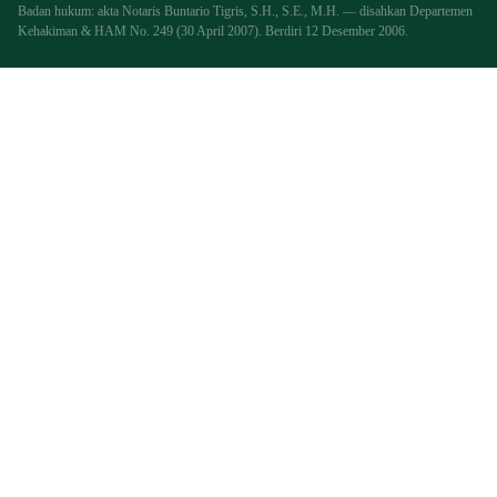
Badan hukum: akta Notaris Buntario Tigris, S.H., S.E., M.H. — disahkan Departemen
Kehakiman & HAM No. 249 (30 April 2007). Berdiri 12 Desember 2006.