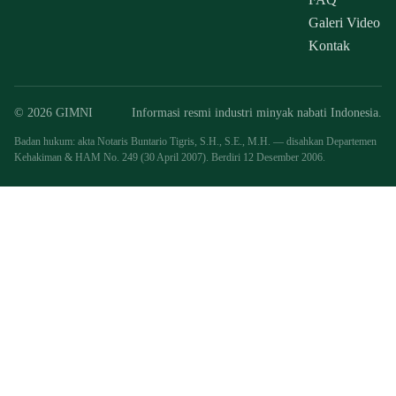
Galeri Video
Kontak
© 2026 GIMNI
Informasi resmi industri minyak nabati Indonesia.
Badan hukum: akta Notaris Buntario Tigris, S.H., S.E., M.H. — disahkan Departemen
Kehakiman & HAM No. 249 (30 April 2007). Berdiri 12 Desember 2006.