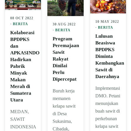
08 OCT 2022
10 MAY 2022
·
BERITA
30 AUG 2022
·
BERITA
·
BERITA
Kolaborasi
Lulusan
Program
BPDPKS
Beasiswa
Peremajaan
dan
BPDPKS
Sawit
APKASINDO
Diminta
Rakyat
Hadirkan
Kembangkan
Dinilai
Pabrik
Sawit di
Perlu
Minyak
Daerahnya
Dipercepat
Makan
Merah di
Implementasi
Buruh kerja
Sumatera
DMO. Petani
memanen
Utara
menunjukan
kelapa sawit
buah sawit di
MEDAN,
di Desa
perkebunan
SAWIT
Sukasirna,
kelapa sawit
INDONESIA
Cibadak,