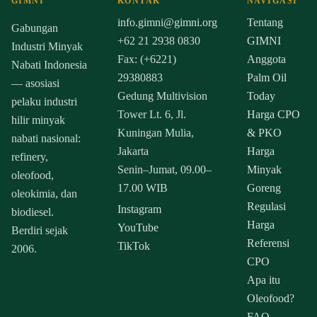
GIMNI
KONTAK
NAVIGASI
info.gimni@gimni.org
Tentang
Gabungan
+62 21 2938 0830
GIMNI
Industri Minyak
Fax: (+6221)
Anggota
Nabati Indonesia
29380883
Palm Oil
— asosiasi
Gedung Multivision
Today
pelaku industri
Tower Lt. 6, Jl.
Harga CPO
hilir minyak
Kuningan Mulia,
& PKO
nabati nasional:
Jakarta
Harga
refinery,
Senin–Jumat, 09.00–
Minyak
oleofood,
17.00 WIB
Goreng
oleokimia, dan
Regulasi
Instagram
biodiesel.
Harga
YouTube
Berdiri sejak
Referensi
TikTok
2006.
CPO
Apa itu
Oleofood?
FAQ