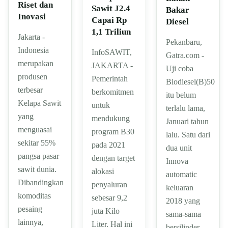
Riset dan
Sawit J2.4
Bakar
Inovasi
Capai Rp
Diesel
1,1 Triliun
Jakarta -
Pekanbaru,
Indonesia
InfoSAWIT,
Gatra.com -
merupakan
JAKARTA -
Uji coba
produsen
Pemerintah
Biodiesel(B)50
terbesar
berkomitmen
itu belum
Kelapa Sawit
untuk
terlalu lama,
yang
mendukung
Januari tahun
menguasai
program B30
lalu. Satu dari
sekitar 55%
pada 2021
dua unit
pangsa pasar
dengan target
Innova
sawit dunia.
alokasi
automatic
Dibandingkan
penyaluran
keluaran
komoditas
sebesar 9,2
2018 yang
pesaing
juta Kilo
sama-sama
lainnya,
Liter. Hal ini
bersilinder…