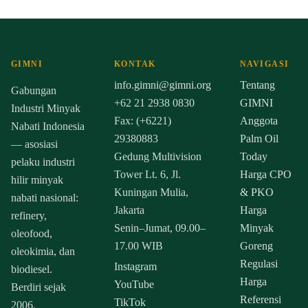
GIMNI
KONTAK
NAVIGASI
info.gimni@gimni.org
Tentang
Gabungan
+62 21 2938 0830
GIMNI
Industri Minyak
Fax: (+6221)
Anggota
Nabati Indonesia
29380883
Palm Oil
— asosiasi
Gedung Multivision
Today
pelaku industri
Tower Lt. 6, Jl.
Harga CPO
hilir minyak
Kuningan Mulia,
& PKO
nabati nasional:
Jakarta
Harga
refinery,
Senin–Jumat, 09.00–
Minyak
oleofood,
17.00 WIB
Goreng
oleokimia, dan
Regulasi
Instagram
biodiesel.
Harga
YouTube
Berdiri sejak
Referensi
TikTok
2006.