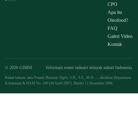
CPO
Apa itu
Oleofood?
FAQ
Galeri Video
Kontak
© 2026 GIMNI
Informasi resmi industri minyak nabati Indonesia.
Badan hukum: akta Notaris Buntario Tigris, S.H., S.E., M.H. — disahkan Departemen
Kehakiman & HAM No. 249 (30 April 2007). Berdiri 12 Desember 2006.