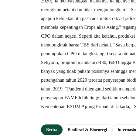
2020). Ia menyayangkan maraknya kampanye nega
merugikan petani dan tidak menguntungkan. “ Say
apapun kebijakan itu pasti ada untuk rakyat jad
membela kepentingan Eropa alias Asing,” tegas
CPO dalam negeri. Seperti kita ketahui, produks
mendongkrak harga TBS dari petani. “Saya berpe
penumpukan CPO di tangki-tangki secara otomatis
Setiyono, program mandatori B30, B40 hingga B10
banyak yang tidak paham posisinya sehingga m
pertengahan tahun 2020 tercatat penyerapan biodi
tahun 2019. “Pandemi ditengarai sedikit memperla
penyerapan FAME lebih tinggi dari tahun sebel
Kementerian ESDM Agung Pribadi di Jakarta, 
Berita
Biodiesel & Bioenergi
Internas