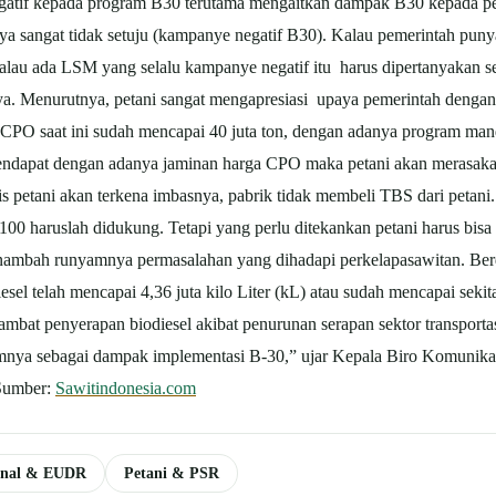
tif kepada program B30 terutama mengaitkan dampak B30 kepada peta
a sangat tidak setuju (kampanye negatif B30). Kalau pemerintah puny
i kalau ada LSM yang selalu kampanye negatif itu harus dipertanyakan 
nya. Menurutnya, petani sangat mengapresiasi upaya pemerintah deng
i CPO saat ini sudah mencapai 40 juta ton, dengan adanya program man
ndapat dengan adanya jaminan harga CPO maka petani akan merasakan 
 petani akan terkena imbasnya, pabrik tidak membeli TBS dari petani.
0 haruslah didukung. Tetapi yang perlu ditekankan petani harus bisa 
enambah runyamnya permasalahan yang dihadapi perkelapasawitan. B
esel telah mencapai 4,36 juta kilo Liter (kL) atau sudah mencapai se
mbat penyerapan biodiesel akibat penurunan serapan sektor transporta
umnya sebagai dampak implementasi B-30,” ujar Kepala Biro Komunika
Sumber:
Sawitindonesia.com
ional & EUDR
Petani & PSR