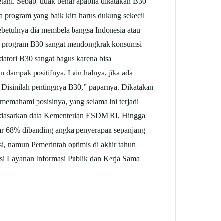
ni. Sebab, tidak benar apabila dikatakan B30
a program yang baik kita harus dukung sekecil
sebetulnya dia membela bangsa Indonesia atau
an program B30 sangat mendongkrak konsumsi
datori B30 sangat bagus karena bisa
dampak positifnya. Lain halnya, jika ada
 Disinilah pentingnya B30,” paparnya. Dikatakan
memahami posisinya, yang selama ini terjadi
erdasarkan data Kementerian ESDM RI, Hingga
kitar 68% dibanding angka penyerapan sepanjang
si, namun Pemerintah optimis di akhir tahun
si Layanan Informasi Publik dan Kerja Sama