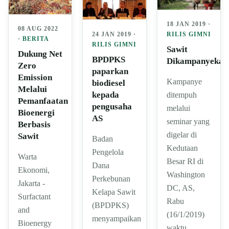
18 JAN 2019 ·
08 AUG 2022
24 JAN 2019 ·
RILIS GIMNI
·
BERITA
RILIS GIMNI
Sawit
Dukung Net
BPDPKS
Dikampanyekan
Zero
paparkan
Emission
Kampanye
biodiesel
Melalui
kepada
ditempuh
Pemanfaatan
pengusaha
melalui
Bioenergi
AS
seminar yang
Berbasis
digelar di
Sawit
Badan
Kedutaan
Pengelola
Warta
Besar RI di
Dana
Ekonomi,
Washington
Perkebunan
Jakarta -
DC, AS,
Kelapa Sawit
Surfactant
Rabu
(BPDPKS)
and
(16/1/2019)
menyampaikan
Bioenergy
waktu