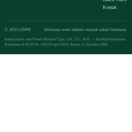
Kontak
© 2026 GIMNI
Informasi resmi industri minyak nabati Indonesia.
Badan hukum: akta Notaris Buntario Tigris, S.H., S.E., M.H. — disahkan Departemen
Kehakiman & HAM No. 249 (30 April 2007). Berdiri 12 Desember 2006.