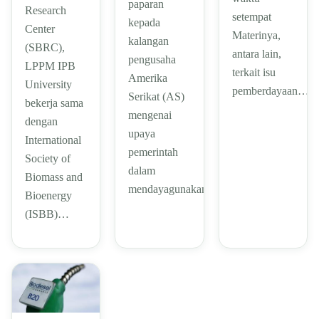
paparan
Research
setempat
kepada
Center
Materinya,
kalangan
(SBRC),
antara lain,
pengusaha
LPPM IPB
terkait isu
Amerika
University
pemberdayaan…
Serikat (AS)
bekerja sama
mengenai
dengan
upaya
International
pemerintah
Society of
dalam
Biomass and
mendayagunakan…
Bioenergy
(ISBB)…