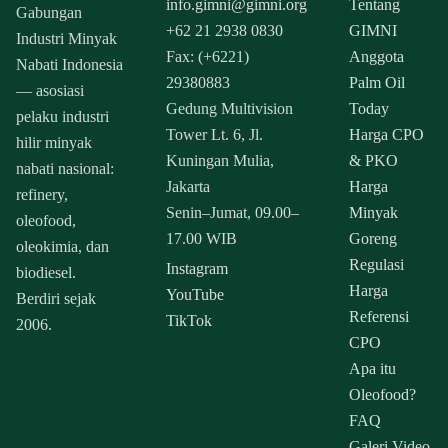
info.gimni@gimni.org
Tentang
Gabungan
+62 21 2938 0830
GIMNI
Industri Minyak
Fax: (+6221)
Anggota
Nabati Indonesia
29380883
Palm Oil
— asosiasi
Gedung Multivision
Today
pelaku industri
Tower Lt. 6, Jl.
Harga CPO
hilir minyak
Kuningan Mulia,
& PKO
nabati nasional:
Jakarta
Harga
refinery,
Senin–Jumat, 09.00–
Minyak
oleofood,
17.00 WIB
Goreng
oleokimia, dan
Regulasi
Instagram
biodiesel.
Harga
YouTube
Berdiri sejak
Referensi
TikTok
2006.
CPO
Apa itu
Oleofood?
FAQ
Galeri Video