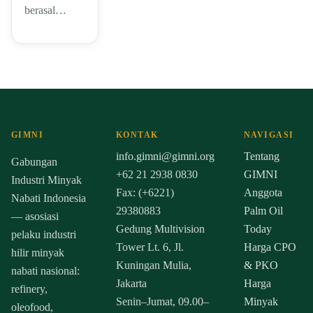
berasal…
GIMNI
KONTAK
NAVIGASI
info.gimni@gimni.org
Tentang
Gabungan
+62 21 2938 0830
GIMNI
Industri Minyak
Fax: (+6221)
Anggota
Nabati Indonesia
29380883
Palm Oil
— asosiasi
Gedung Multivision
Today
pelaku industri
Tower Lt. 6, Jl.
Harga CPO
hilir minyak
Kuningan Mulia,
& PKO
nabati nasional:
Jakarta
Harga
refinery,
Senin–Jumat, 09.00–
Minyak
oleofood,