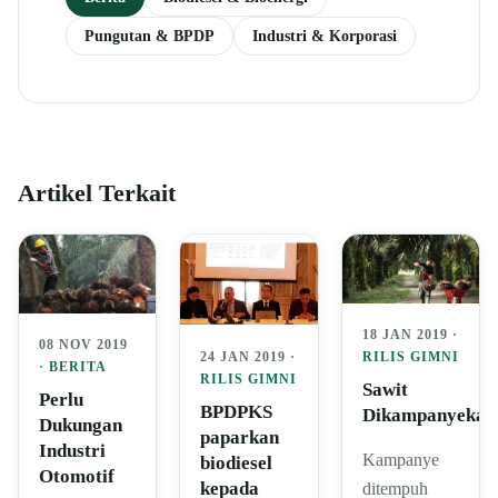
Pungutan & BPDP
Industri & Korporasi
Artikel Terkait
18 JAN 2019 ·
08 NOV 2019
24 JAN 2019 ·
RILIS GIMNI
·
BERITA
RILIS GIMNI
Sawit
Perlu
BPDPKS
Dikampanyekan
Dukungan
paparkan
Industri
Kampanye
biodiesel
Otomotif
kepada
ditempuh