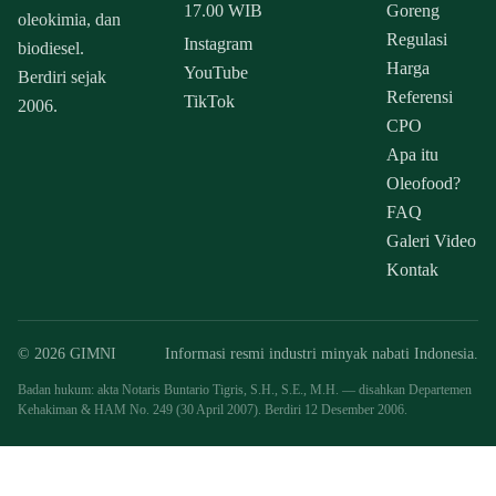
17.00 WIB
Goreng
oleokimia, dan
Regulasi
Instagram
biodiesel.
Harga
YouTube
Berdiri sejak
Referensi
TikTok
2006.
CPO
Apa itu
Oleofood?
FAQ
Galeri Video
Kontak
© 2026 GIMNI
Informasi resmi industri minyak nabati Indonesia.
Badan hukum: akta Notaris Buntario Tigris, S.H., S.E., M.H. — disahkan Departemen
Kehakiman & HAM No. 249 (30 April 2007). Berdiri 12 Desember 2006.