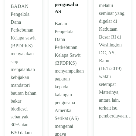
pengusaha
melalui
BADAN
AS
seminar yang
Pengelola
digelar di
Dana
Badan
Kedutaan
Perkebunan
Pengelola
Besar RI di
Kelapa sawit
Dana
Washington
(BPDPKS)
Perkebunan
DC, AS,
menyatakan
Kelapa Sawit
Rabu
siap
(BPDPKS)
(16/1/2019)
menjalankan
menyampaikan
waktu
kebijakan
paparan
setempat
mandatori
kepada
Materinya,
bauran bahan
kalangan
antara lain,
bakar
pengusaha
terkait isu
biodiesel
Amerika
pemberdayaan…
sebanyak
Serikat (AS)
30% atau
mengenai
B30 dalam
upaya