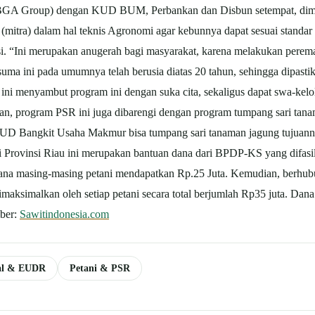
ri (BGA Group) dengan KUD BUM, Perbankan dan Disbun setempat, dim
(mitra) dalam hal teknis Agronomi agar kebunnya dapat sesuai standa
si. “Ini merupakan anugerah bagi masyarakat, karena melakukan perem
suma ini pada umumnya telah berusia diatas 20 tahun, sehingga dipasti
 ini menyambut program ini dengan suka cita, sekaligus dapat swa-
an, program PSR ini juga dibarengi dengan program tumpang sari tan
KUD Bangkit Usaha Makmur bisa tumpang sari tanaman jagung tujuann
r di Provinsi Riau ini merupakan bantuan dana dari BPDP-KS yang difasil
a masing-masing petani mendapatkan Rp.25 Juta. Kemudian, berhubun
maksimalkan oleh setiap petani secara total berjumlah Rp35 juta. Dana
mber:
Sawitindonesia.com
nal & EUDR
Petani & PSR