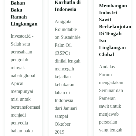
Karhutla di
Bahan
Membangun
Indonesia
Baku
Industri
Ramah
Sawit
Anggota
Lingkungan
Berkelanjutan
Roundtable
Di Tengah
Investor.id -
on Sustainble
Isu
Salah satu
Palm Oil
Lingkungan
perusahaan
(RSPO)
Global
pengolah
dinilai lengah
Andalas
minyak
mencegah
Forum
nabati global
kejadian
mengadakan
Apical
kebakaran
Seminar dan
mempunyai
lahan di
Pameran
misi untuk
Indonesia
sawit untuk
bertransformasi
dari Januari
menjawab
menjadi
sampai
persoalan
penyedia
Oktober
yang tengah
bahan baku
2019.