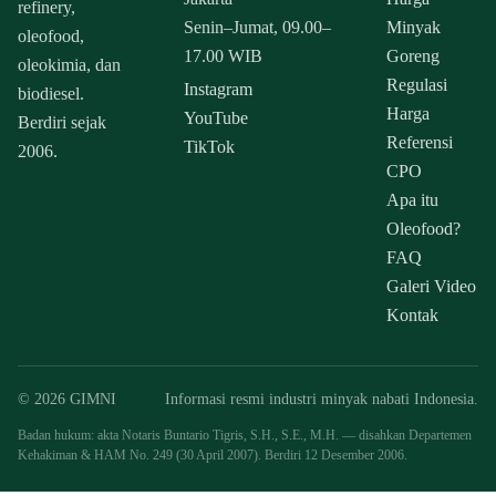
refinery,
Senin–Jumat, 09.00–
Minyak
oleofood,
17.00 WIB
Goreng
oleokimia, dan
Regulasi
Instagram
biodiesel.
Harga
YouTube
Berdiri sejak
Referensi
TikTok
2006.
CPO
Apa itu
Oleofood?
FAQ
Galeri Video
Kontak
© 2026 GIMNI
Informasi resmi industri minyak nabati Indonesia.
Badan hukum: akta Notaris Buntario Tigris, S.H., S.E., M.H. — disahkan Departemen
Kehakiman & HAM No. 249 (30 April 2007). Berdiri 12 Desember 2006.