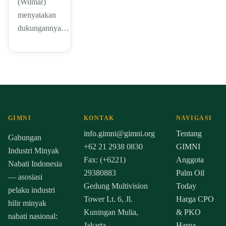
(Wilmar)
menyatakan
dukungannya…
GIMNI
KONTAK
NAVIGASI
info.gimni@gimni.org
Tentang
Gabungan
+62 21 2938 0830
GIMNI
Industri Minyak
Fax: (+6221)
Anggota
Nabati Indonesia
29380883
Palm Oil
— asosiasi
Gedung Multivision
Today
pelaku industri
Tower Lt. 6, Jl.
Harga CPO
hilir minyak
Kuningan Mulia,
& PKO
nabati nasional:
Jakarta
Harga